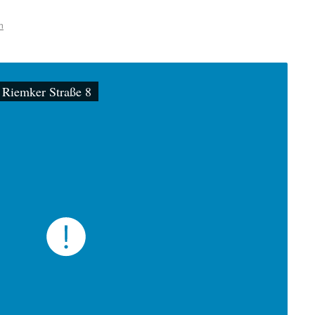
n
 Riemker Straße 8
Br