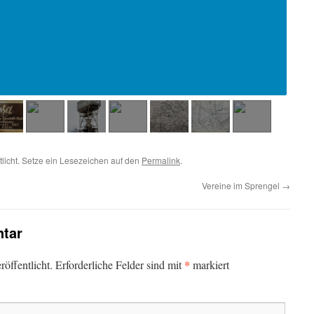
tlicht. Setze ein Lesezeichen auf den
Permalink
.
Vereine im Sprengel
→
tar
*
öffentlicht.
Erforderliche Felder sind mit
markiert